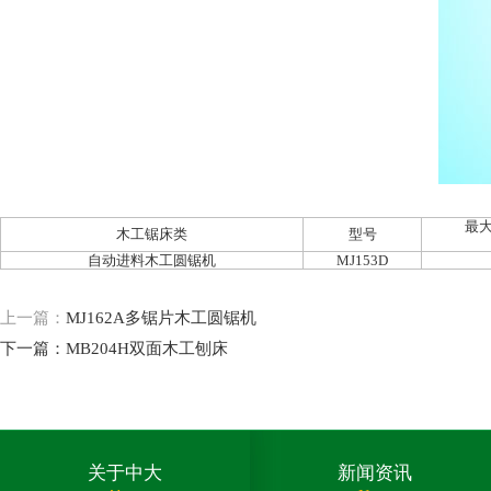
最
木工锯床类
型号
自动进料木工圆锯机
MJ153D
上一篇：
MJ162A多锯片木工圆锯机
下一篇：
MB204H双面木工刨床
关于中大
新闻资讯