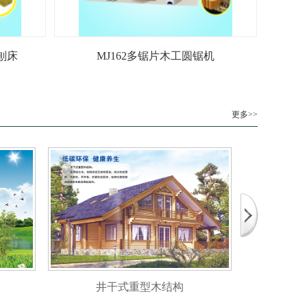
压刨床
MJ162多锯片木工圆锯机
更多>>
井干式重型木结构
梁