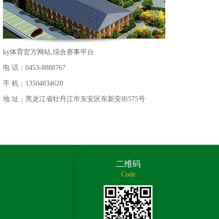
ky体育官方网站,综合赛事平台
电 话：0453-8888767
手 机：13504834620
地 址：黑龙江省牡丹江市东安区东新安街575号
二维码
Code