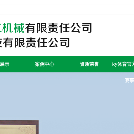
展示
案例中心
资质荣誉
ky体育官
赛