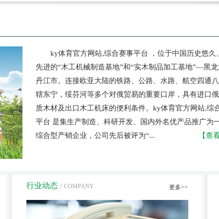
ky体育官方网站,综合赛事平台 ，位于中国历史悠久
先进的“木工机械制造基地”和“实木制品加工基地”—黑
丹江市。连接欧亚大陆的铁路、公路、水路、航空四通八
辖东宁，绥芬河等多个对俄贸易的重要口岸，具有进口俄
质木材及出口木工机床的便利条件。ky体育官方网站,综
平台 是集生产制造、科研开发、国内外名优产品推广为
综合型产销企业，公司先后被评为“...
【查
行业动态
/
COMPANY
更多>>