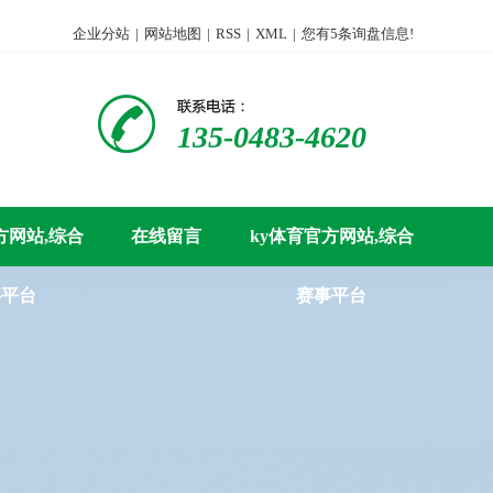
企业分站
|
网站地图
|
RSS
|
XML
|
您有
5
条询盘信息!
135-0483-4620
方网站,综合
在线留言
ky体育官方网站,综合
事平台
赛事平台