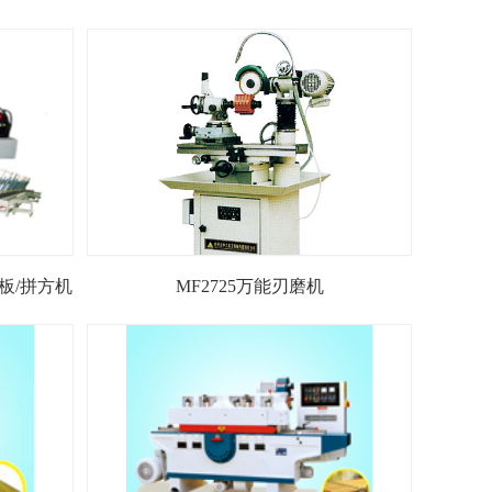
板/拼方机
MF2725万能刃磨机