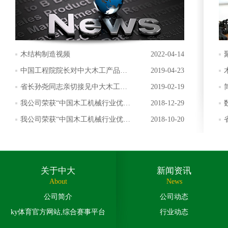
木结构制造视频
2022-04-14
中国工程院院长对中大木工产品给
2019-04-23
予好评
省长孙尧同志亲切接见中大木工总
2019-02-19
经理
我公司荣获“中国木工机械行业优秀
2018-12-29
实木加工机械生产企业”称号
我公司荣获“中国木工机械行业优秀
2018-10-20
科技创新企业”称号
关于中大
新闻资讯
About
News
公司简介
公司动态
ky体育官方网站,综合赛事平台
行业动态