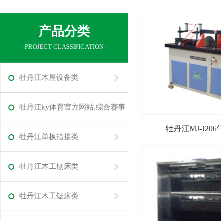
产品分类
- PROJECT CLASSIFICATION -
牡丹江木屋设备类
牡丹江ky体育官方网站,综合赛事
牡丹江MJ-J20
平台
牡丹江单板指接类
牡丹江木工刨床类
牡丹江木工锯床类