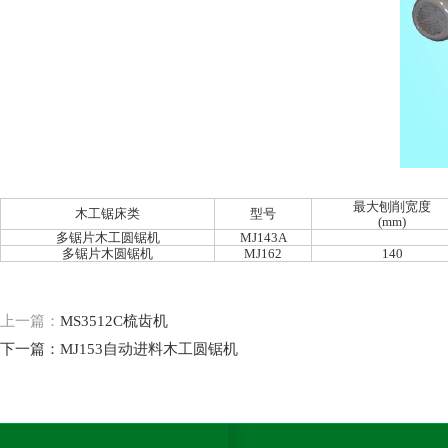
最大刨削宽度
木工锯床类
型号
(mm)
多锯片木工圆锯机
MJ143A
多锯片木圆锯机
MJ162
140
上一篇：
MS3512C梳齿机
下一篇：
MJ153自动进料木工圆锯机