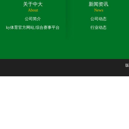
关于中大
新闻资讯
About
News
公司简介
公司动态
ky体育官方网站,综合赛事平台
行业动态
版