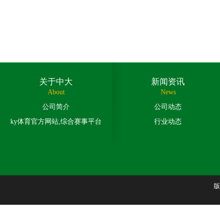
关于中大
新闻资讯
About
News
公司简介
公司动态
ky体育官方网站,综合赛事平台
行业动态
版