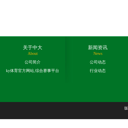
关于中大
新闻资讯
About
News
公司简介
公司动态
ky体育官方网站,综合赛事平台
行业动态
版