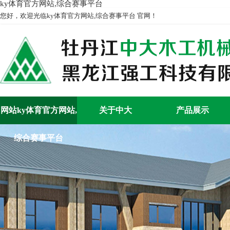
ky体育官方网站,综合赛事平台
您好，欢迎光临ky体育官方网站,综合赛事平台 官网！
网站ky体育官方网站,
关于中大
产品展示
综合赛事平台