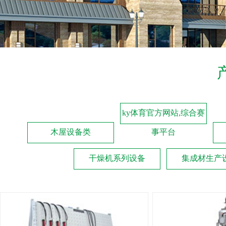
ky体育官方网站,综合赛
木屋设备类
事平台
干燥机系列设备
集成材生产