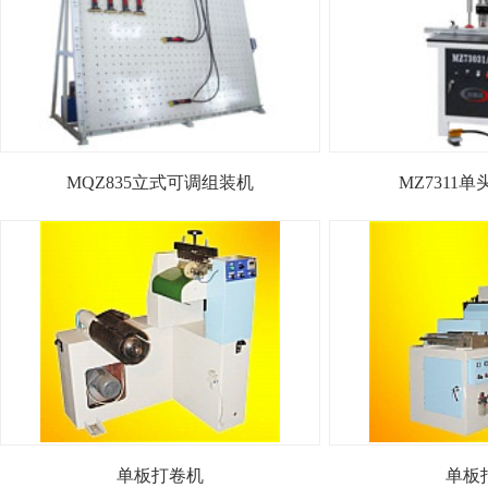
MQZ835立式可调组装机
MZ7311
单板打卷机
单板