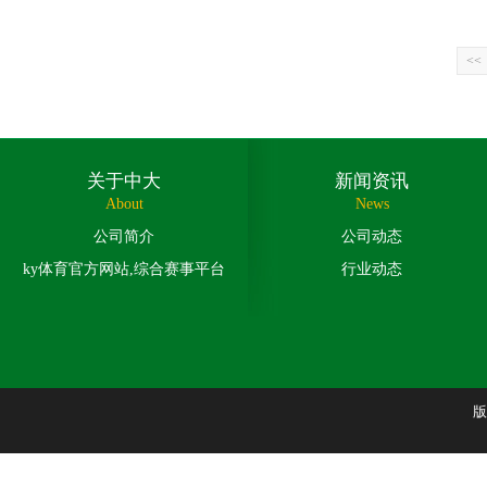
<<
关于中大
新闻资讯
About
News
公司简介
公司动态
ky体育官方网站,综合赛事平台
行业动态
版