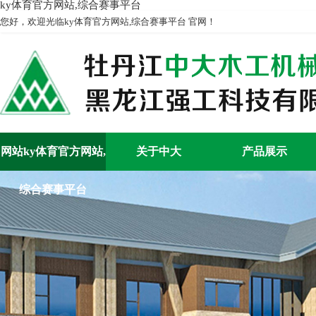
ky体育官方网站,综合赛事平台
您好，欢迎光临ky体育官方网站,综合赛事平台 官网！
网站ky体育官方网站,
关于中大
产品展示
综合赛事平台