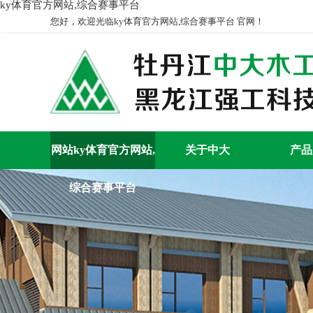
ky体育官方网站,综合赛事平台
您好，欢迎光临ky体育官方网站,综合赛事平台 官网！
网站ky体育官方网站,
关于中大
产品
综合赛事平台