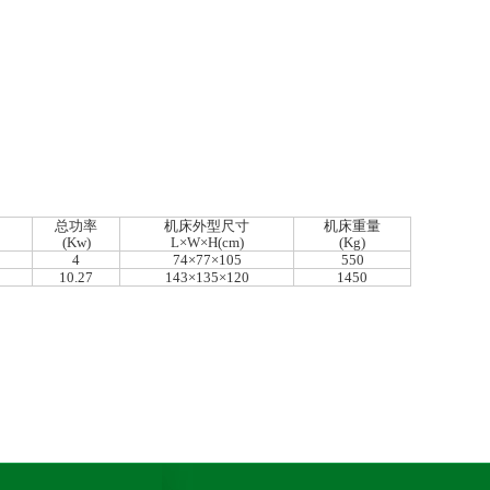
总功率
机床外型尺寸
机床重量
(Kw)
L×W×H(cm)
(Kg)
4
74×77×105
550
10.27
143×135×120
1450