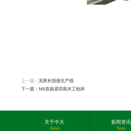
上一篇：
无限长指接生产线
下一篇：
MB直曲梁四面木工刨床
关于中大
新闻资讯
About
News