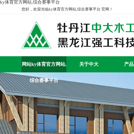
ky体育官方网站,综合赛事平台
您好，欢迎光临ky体育官方网站,综合赛事平台 官网！
网站ky体育官方网站,
关于中大
产品
综合赛事平台