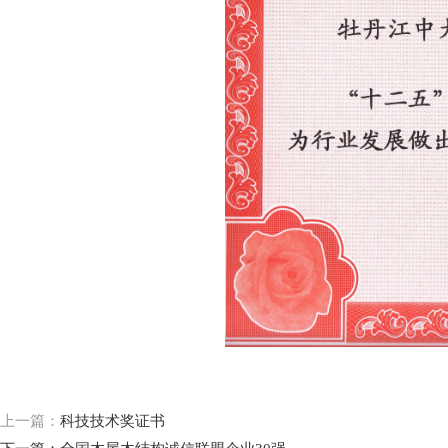
上一篇：
科技技术奖证书