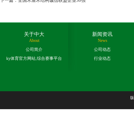
下一篇：
全国木屋木结构诚信联盟企业30强
关于中大
新闻资讯
About
News
公司简介
公司动态
ky体育官方网站,综合赛事平台
行业动态
版