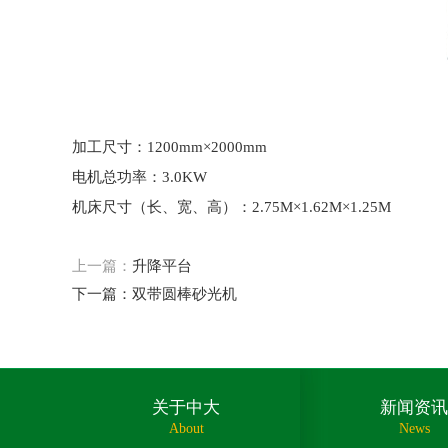
加工尺寸：1200mm×2000mm
电机总功率：3.0KW
机床尺寸（长、宽、高）：2.75M×1.62M×1.25M
上一篇：
升降平台
下一篇：
双带圆棒砂光机
关于中大
新闻资讯
About
News