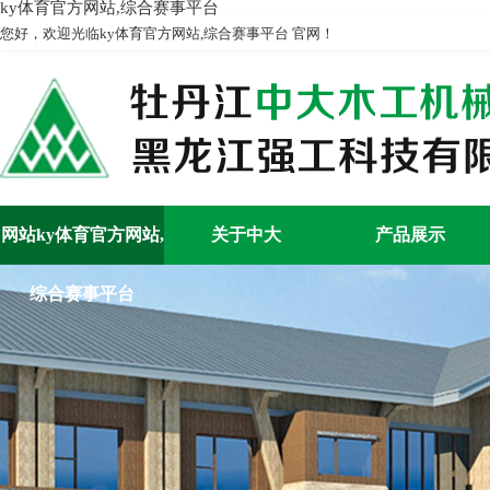
ky体育官方网站,综合赛事平台
您好，欢迎光临ky体育官方网站,综合赛事平台 官网！
网站ky体育官方网站,
关于中大
产品展示
综合赛事平台