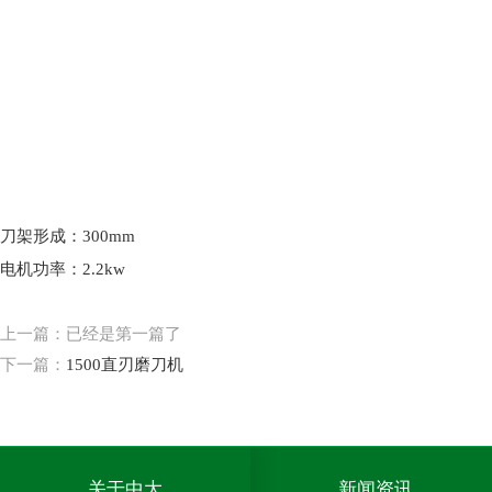
刀架形成：300mm
电机功率：2.2kw
上一篇：已经是第一篇了
下一篇：
1500直刃磨刀机
关于中大
新闻资讯