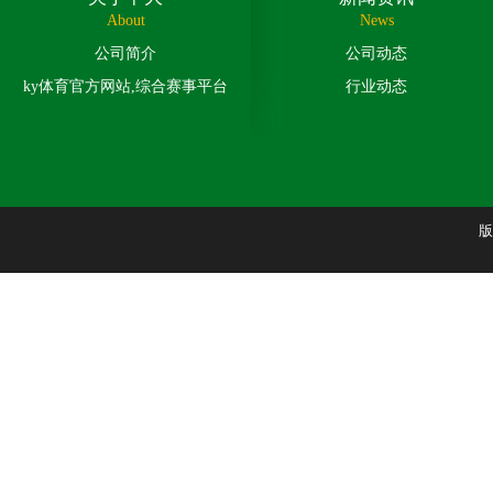
About
News
公司简介
公司动态
ky体育官方网站,综合赛事平台
行业动态
版