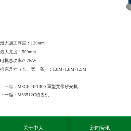
最大加工厚度：120mm
最大宽度：500mm
电机总功率:7.7KW
机床尺寸（长、宽、高）：1.8M×1.8M×1.5M
上一篇：
MSGR-RP1300 重型宽带砂光机
下一篇：
MS3512C梳齿机
关于中大
新闻资讯