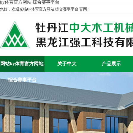
ky体育官方网站,综合赛事平台
您好，欢迎光临ky体育官方网站,综合赛事平台 官网！
网站ky体育官方网站,
关于中大
产品展示
综合赛事平台