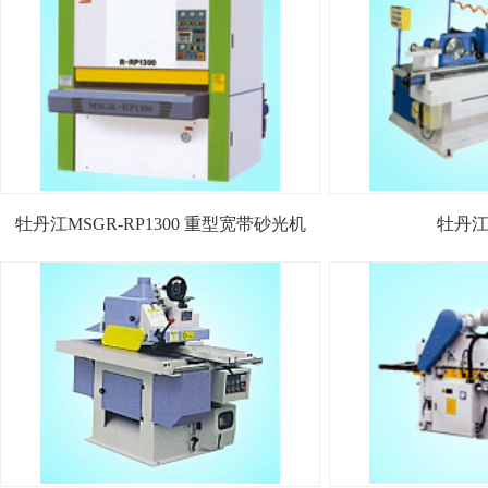
牡丹江MSGR-RP1300 重型宽带砂光机
牡丹