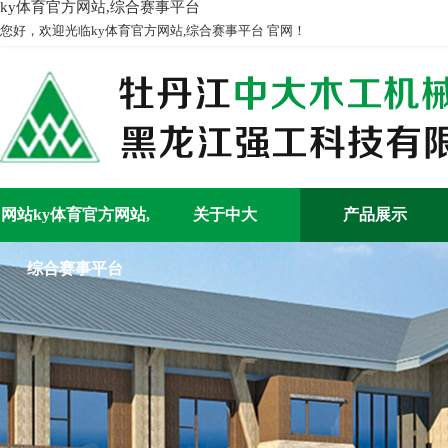
ky体育官方网站,综合赛事平台
您好，欢迎光临ky体育官方网站,综合赛事平台 官网！
网站ky体育官方网站,
关于中大
产品展示
综合赛事平台