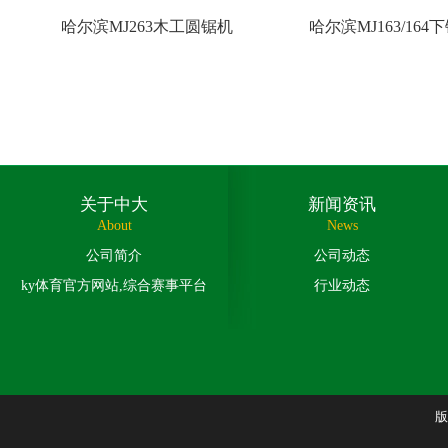
哈尔滨MJ263木工圆锯机
哈尔滨MJ163/1
关于中大
新闻资讯
About
News
公司简介
公司动态
ky体育官方网站,综合赛事平台
行业动态
版