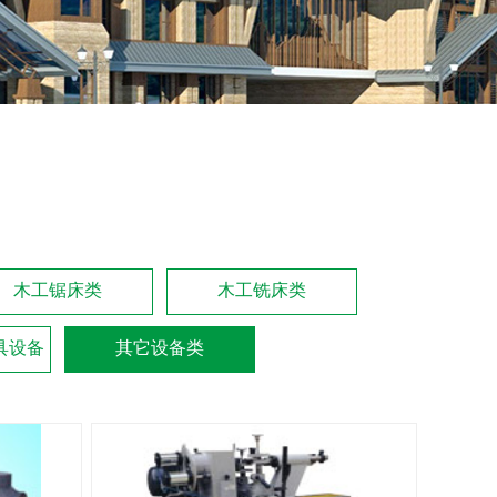
木工锯床类
木工铣床类
具设备
其它设备类