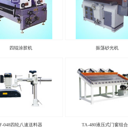
四辊涂胶机
振荡砂光机
F-048四轮八速送料器
TA-480液压式门窗组