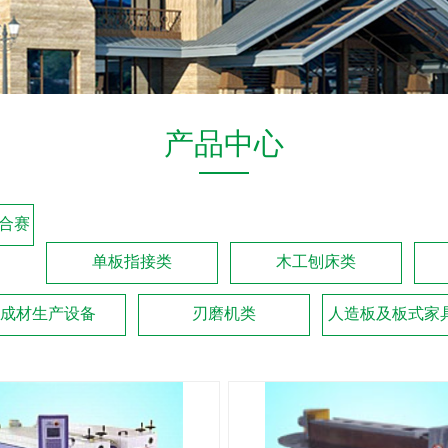
产品中心
综合赛
单板指接类
木工刨床类
成材生产设备
刃磨机类
人造板及板式家