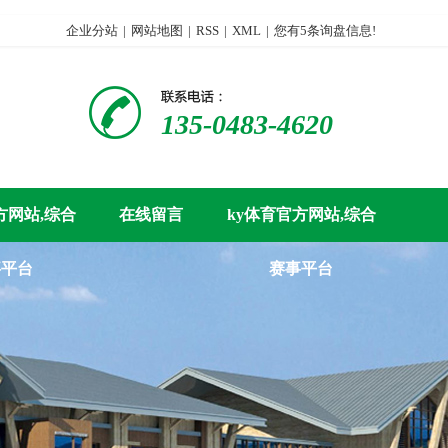
企业分站
|
网站地图
|
RSS
|
XML
|
您有
5
条询盘信息!
135-0483-4620
方网站,综合
在线留言
ky体育官方网站,综合
事平台
赛事平台