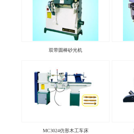
双带圆棒砂光机
MC3024仿形木工车床