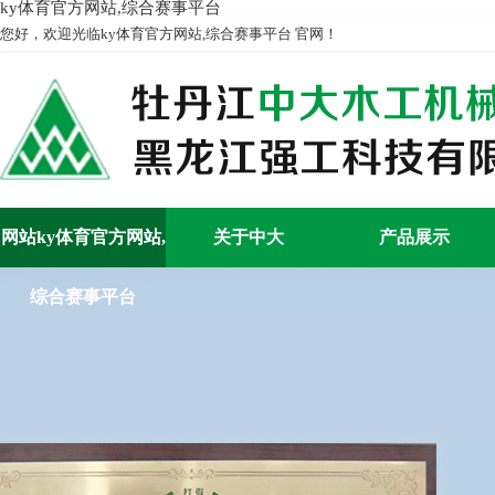
ky体育官方网站,综合赛事平台
您好，欢迎光临ky体育官方网站,综合赛事平台 官网！
网站ky体育官方网站,
关于中大
产品展示
综合赛事平台