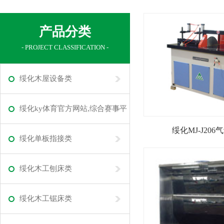
产品分类
- PROJECT CLASSIFICATION -
绥化木屋设备类
绥化ky体育官方网站,综合赛事平
绥化MJ-J20
台
绥化单板指接类
绥化木工刨床类
绥化木工锯床类